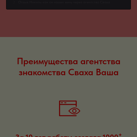
2
Отзыв Никиты как он нашел жену через агентство Сваха
Ваша>
3
Отзыв Аленушки как она нашла свою любовь через
агентство Сваха Ваша>
4
Отзывы довольных клиентов агентства знакомств Сваха
Ваша>
Преимущества агентства
знакомства Сваха Ваша
+