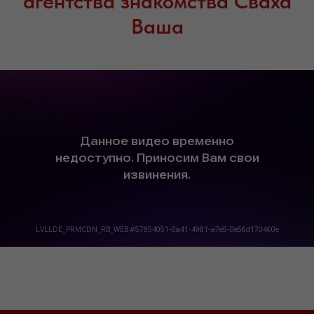
агентства знакомства Сваха
Ваша