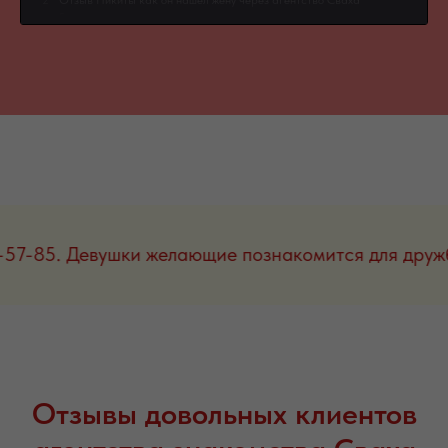
2
Отзыв Никиты как он нашел жену через агентство Сваха
Ваша>
3
Отзыв Аленушки как она нашла свою любовь через
агентство Сваха Ваша>
4
Отзывы довольных клиентов агентства знакомств Сваха
Ваша>
воните сегодня! 8-967-861-57-85. Девушки желающ
Отзывы довольных клиентов