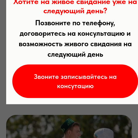
Хотите на живое свидание уже на
следующий день?
Позвоните по телефону,
договоритесь на консультацию и
возможность живого свидания на
следующий день
Звоните записывайтесь на
консутацию
Для Татар