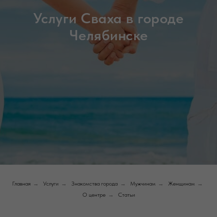
Услуги Сваха в городе
Челябинске
Главная
→
Услуги
→
Знакомства города
→
Мужчинам
→
Женщинам
→
О центре
→
Статьи