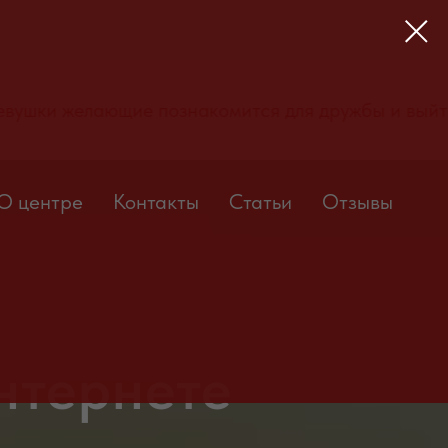
861-57-85. Девушки желающие познакомится для др
О центре
Контакты
Статьи
Отзывы
нтернете