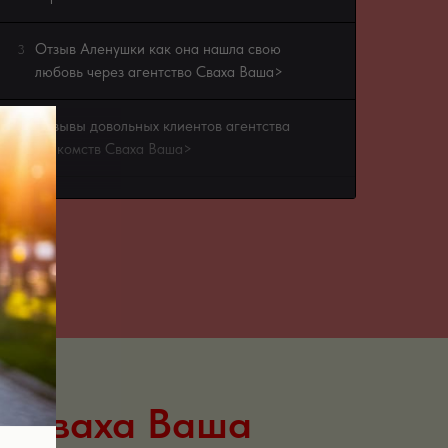
Отзыв Аленушки как она нашла свою
3
любовь через агентство Сваха Ваша>
Отзывы довольных клиентов агентства
4
знакомств Сваха Ваша>
а Сваха Ваша