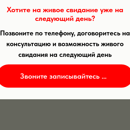
Хотите на живое свидание уже на
следующий день?
Позвоните по телефону, договоритесь на
консультацию и возможность живого
свидания на следующий день
+
1000
постоянно
Звоните записывайтесь на консутацию
пополняемая база
анкет