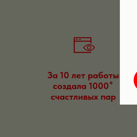
За 10 лет работы
+
создала 1000
счастливых пар