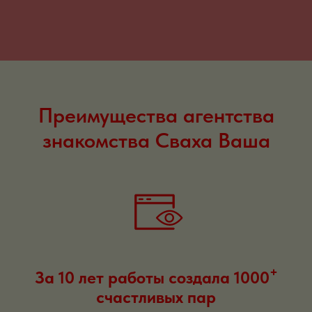
3
Отзыв Аленушки как она нашла свою любовь через
агентство Сваха Ваша>
4
Отзывы довольных клиентов агентства знакомств Сваха
Ваша>
Преимущества агентства
знакомства Сваха Ваша
+
За 10 лет работы создала 1000
счастливых пар