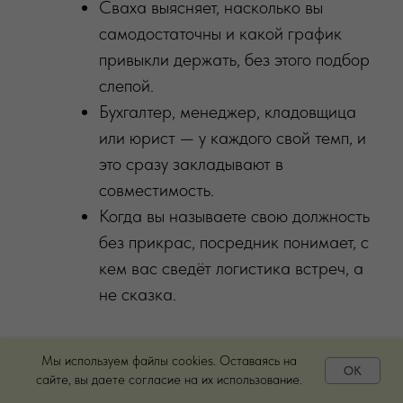
Сваха выясняет, насколько вы
самодостаточны и какой график
привыкли держать, без этого подбор
слепой.
Бухгалтер, менеджер, кладовщица
или юрист — у каждого свой темп, и
это сразу закладывают в
совместимость.
Когда вы называете свою должность
без прикрас, посредник понимает, с
кем вас сведёт логистика встреч, а
не сказка.
Мы используем файлы cookies. Оставаясь на
Мечты, цели и увлечения:
OK
сайте, вы даете согласие на их использование.
живое топливо для разговора